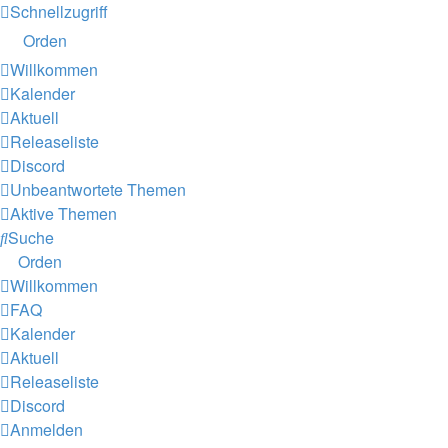
Schnellzugriff
Orden
Willkommen
Kalender
Aktuell
Releaseliste
Discord
Unbeantwortete Themen
Aktive Themen
Suche
Orden
Willkommen
FAQ
Kalender
Aktuell
Releaseliste
Discord
Anmelden