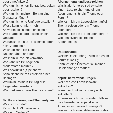
oder eine Antwort?
Abonnements und Lesezeichen
Wie kann ich einen Beitrag bearbeiten
Was ist der Unterschied zwischen
oder löschen?
einem Lesezeichen und einem
Wie kann ich meinem Beitrag eine
Abonnements für ein Thema oder
Signatur anfügen?
Forum?
Wie kann ich eine Umfrage erstellen?
Wie kann ich ein Lesezeichen auf ein
Wieso kann ich nicht mehr
Thema setzen oder ein Thema
Antwortmöglichkeiten erstellen?
abonnieren?
Wie bearbeite oder lösche ich eine
Wie kann ich ein Forum abonnieren?
Umfrage?
Wie deaktiviere ich meine
Warum kann ich auf bestimmte Foren
Abonnements?
nicht zugreifen?
Weshalb kann ich keine
Dateianhänge
Dateianhänge anfügen?
Welche Dateianhänge sind in diesem
Weshalb wurde ich verwarnt?
Forum zulässig?
Wie kann ich Beiträge den
Kann ich eine Übersicht all meiner
Moderatoren melden?
Dateianhänge erhalten?
Was bewirkt die „Speichern“-
Schaltfläche beim Schreiben eines
Beitrags?
phpBB betreffende Fragen
Warum muss mein Beitrag erst
Wer hat diese Forensoftware
freigegeben werden?
entwickelt?
Wie markiere ich ein Thema als neu?
Warum ist Funktion x oder y nicht
enthalten?
An wen soll ich mich wenden, falls es
Textformatierung und Thementypen
Beschwerden oder juristische
Was ist BBCode?
Anfragen zu diesem Forum gibt?
Kann ich HTML benutzen?
Wie kann ich einen Administrator des
Was sind Smileys?