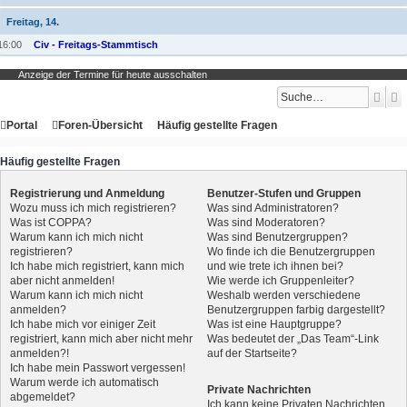
Freitag, 14.
16:00
Civ - Freitags-Stammtisch
Anzeige der Termine für heute ausschalten
Such
E
Portal
Foren-Übersicht
Häufig gestellte Fragen
Häufig gestellte Fragen
Registrierung und Anmeldung
Benutzer-Stufen und Gruppen
Wozu muss ich mich registrieren?
Was sind Administratoren?
Was ist COPPA?
Was sind Moderatoren?
Warum kann ich mich nicht
Was sind Benutzergruppen?
registrieren?
Wo finde ich die Benutzergruppen
Ich habe mich registriert, kann mich
und wie trete ich ihnen bei?
aber nicht anmelden!
Wie werde ich Gruppenleiter?
Warum kann ich mich nicht
Weshalb werden verschiedene
anmelden?
Benutzergruppen farbig dargestellt?
Ich habe mich vor einiger Zeit
Was ist eine Hauptgruppe?
registriert, kann mich aber nicht mehr
Was bedeutet der „Das Team“-Link
anmelden?!
auf der Startseite?
Ich habe mein Passwort vergessen!
Warum werde ich automatisch
Private Nachrichten
abgemeldet?
Ich kann keine Privaten Nachrichten