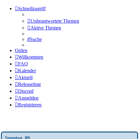
Schnellzugriff
Unbeantwortete Themen
Aktive Themen
Suche
Orden
Willkommen
FAQ
Kalender
Aktuell
Releaseliste
Discord
Anmelden
Registrieren
Wochen-Übersicht
Sonntag, 09.