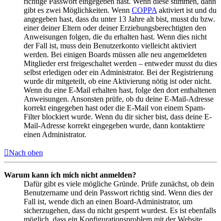
richtige Passwort eingegeben hast. Wenn diese stimmen, dann
gibt es zwei Möglichkeiten. Wenn
COPPA
aktiviert ist und du
angegeben hast, dass du unter 13 Jahre alt bist, musst du bzw.
einer deiner Eltern oder deiner Erziehungsberechtigten den
Anweisungen folgen, die du erhalten hast. Wenn dies nicht
der Fall ist, muss dein Benutzerkonto vielleicht aktiviert
werden. Bei einigen Boards müssen alle neu angemeldeten
Mitglieder erst freigeschaltet werden – entweder musst du dies
selbst erledigen oder ein Administrator. Bei der Registrierung
wurde dir mitgeteilt, ob eine Aktivierung nötig ist oder nicht.
Wenn du eine E-Mail erhalten hast, folge den dort enthaltenen
Anweisungen. Ansonsten prüfe, ob du deine E-Mail-Adresse
korrekt eingegeben hast oder die E-Mail von einem Spam-
Filter blockiert wurde. Wenn du dir sicher bist, dass deine E-
Mail-Adresse korrekt eingegeben wurde, dann kontaktiere
einen Administrator.
Nach oben
Warum kann ich mich nicht anmelden?
Dafür gibt es viele mögliche Gründe. Prüfe zunächst, ob dein
Benutzername und dein Passwort richtig sind. Wenn dies der
Fall ist, wende dich an einen Board-Administrator, um
sicherzugehen, dass du nicht gesperrt wurdest. Es ist ebenfalls
möglich, dass ein Konfigurationsproblem mit der Website