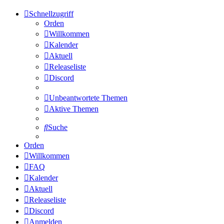
Schnellzugriff
Orden
Willkommen
Kalender
Aktuell
Releaseliste
Discord
Unbeantwortete Themen
Aktive Themen
Suche
Orden
Willkommen
FAQ
Kalender
Aktuell
Releaseliste
Discord
Anmelden