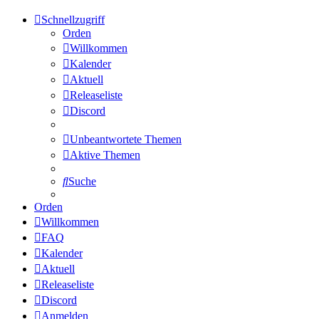
Schnellzugriff
Orden
Willkommen
Kalender
Aktuell
Releaseliste
Discord
Unbeantwortete Themen
Aktive Themen
Suche
Orden
Willkommen
FAQ
Kalender
Aktuell
Releaseliste
Discord
Anmelden