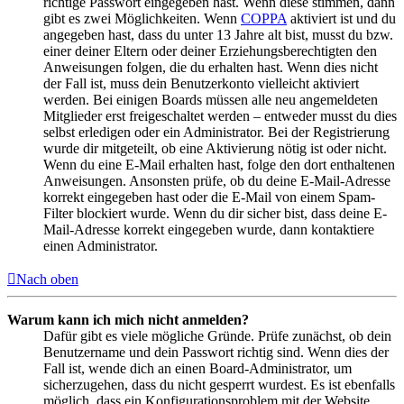
richtige Passwort eingegeben hast. Wenn diese stimmen, dann
gibt es zwei Möglichkeiten. Wenn
COPPA
aktiviert ist und du
angegeben hast, dass du unter 13 Jahre alt bist, musst du bzw.
einer deiner Eltern oder deiner Erziehungsberechtigten den
Anweisungen folgen, die du erhalten hast. Wenn dies nicht
der Fall ist, muss dein Benutzerkonto vielleicht aktiviert
werden. Bei einigen Boards müssen alle neu angemeldeten
Mitglieder erst freigeschaltet werden – entweder musst du dies
selbst erledigen oder ein Administrator. Bei der Registrierung
wurde dir mitgeteilt, ob eine Aktivierung nötig ist oder nicht.
Wenn du eine E-Mail erhalten hast, folge den dort enthaltenen
Anweisungen. Ansonsten prüfe, ob du deine E-Mail-Adresse
korrekt eingegeben hast oder die E-Mail von einem Spam-
Filter blockiert wurde. Wenn du dir sicher bist, dass deine E-
Mail-Adresse korrekt eingegeben wurde, dann kontaktiere
einen Administrator.
Nach oben
Warum kann ich mich nicht anmelden?
Dafür gibt es viele mögliche Gründe. Prüfe zunächst, ob dein
Benutzername und dein Passwort richtig sind. Wenn dies der
Fall ist, wende dich an einen Board-Administrator, um
sicherzugehen, dass du nicht gesperrt wurdest. Es ist ebenfalls
möglich, dass ein Konfigurationsproblem mit der Website