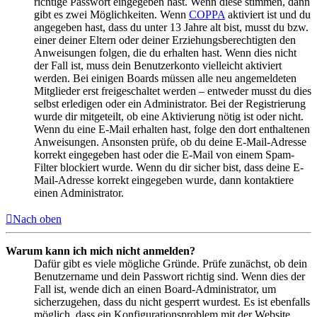
richtige Passwort eingegeben hast. Wenn diese stimmen, dann
gibt es zwei Möglichkeiten. Wenn
COPPA
aktiviert ist und du
angegeben hast, dass du unter 13 Jahre alt bist, musst du bzw.
einer deiner Eltern oder deiner Erziehungsberechtigten den
Anweisungen folgen, die du erhalten hast. Wenn dies nicht
der Fall ist, muss dein Benutzerkonto vielleicht aktiviert
werden. Bei einigen Boards müssen alle neu angemeldeten
Mitglieder erst freigeschaltet werden – entweder musst du dies
selbst erledigen oder ein Administrator. Bei der Registrierung
wurde dir mitgeteilt, ob eine Aktivierung nötig ist oder nicht.
Wenn du eine E-Mail erhalten hast, folge den dort enthaltenen
Anweisungen. Ansonsten prüfe, ob du deine E-Mail-Adresse
korrekt eingegeben hast oder die E-Mail von einem Spam-
Filter blockiert wurde. Wenn du dir sicher bist, dass deine E-
Mail-Adresse korrekt eingegeben wurde, dann kontaktiere
einen Administrator.
Nach oben
Warum kann ich mich nicht anmelden?
Dafür gibt es viele mögliche Gründe. Prüfe zunächst, ob dein
Benutzername und dein Passwort richtig sind. Wenn dies der
Fall ist, wende dich an einen Board-Administrator, um
sicherzugehen, dass du nicht gesperrt wurdest. Es ist ebenfalls
möglich, dass ein Konfigurationsproblem mit der Website