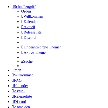
Schnellzugriff
Orden
Willkommen
Kalender
Aktuell
Releaseliste
Discord
Unbeantwortete Themen
Aktive Themen
Suche
Orden
Willkommen
FAQ
Kalender
Aktuell
Releaseliste
Discord
Anmelden