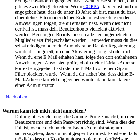
richtige Passwort eingegeben hast. Wenn diese stimmen, dann
gibt es zwei Möglichkeiten. Wenn
COPPA
aktiviert ist und du
angegeben hast, dass du unter 13 Jahre alt bist, musst du bzw.
einer deiner Eltern oder deiner Erziehungsberechtigten den
Anweisungen folgen, die du erhalten hast. Wenn dies nicht
der Fall ist, muss dein Benutzerkonto vielleicht aktiviert
werden. Bei einigen Boards müssen alle neu angemeldeten
Mitglieder erst freigeschaltet werden – entweder musst du dies
selbst erledigen oder ein Administrator. Bei der Registrierung
wurde dir mitgeteilt, ob eine Aktivierung nötig ist oder nicht.
Wenn du eine E-Mail erhalten hast, folge den dort enthaltenen
Anweisungen. Ansonsten prüfe, ob du deine E-Mail-Adresse
korrekt eingegeben hast oder die E-Mail von einem Spam-
Filter blockiert wurde. Wenn du dir sicher bist, dass deine E-
Mail-Adresse korrekt eingegeben wurde, dann kontaktiere
einen Administrator.
Nach oben
Warum kann ich mich nicht anmelden?
Dafür gibt es viele mögliche Gründe. Prüfe zunächst, ob dein
Benutzername und dein Passwort richtig sind. Wenn dies der
Fall ist, wende dich an einen Board-Administrator, um
sicherzugehen, dass du nicht gesperrt wurdest. Es ist ebenfalls
möglich, dass ein Konfigurationsproblem mit der Website