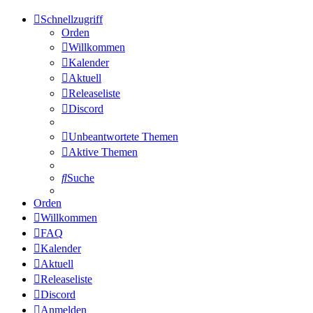
Schnellzugriff
Orden
Willkommen
Kalender
Aktuell
Releaseliste
Discord
Unbeantwortete Themen
Aktive Themen
Suche
Orden
Willkommen
FAQ
Kalender
Aktuell
Releaseliste
Discord
Anmelden