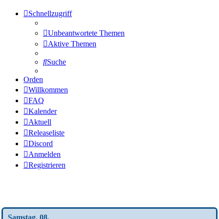
Schnellzugriff
Unbeantwortete Themen
Aktive Themen
Suche
Orden
Willkommen
FAQ
Kalender
Aktuell
Releaseliste
Discord
Anmelden
Registrieren
Wochen-Übersicht
Samstag, 08.