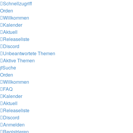
Schnellzugriff
Orden
Willkommen
Kalender
Aktuell
Releaseliste
Discord
Unbeantwortete Themen
Aktive Themen
Suche
Orden
Willkommen
FAQ
Kalender
Aktuell
Releaseliste
Discord
Anmelden
Registrieren