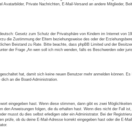
l Avatarbilder, Private Nachrichten, E-Mail-Versand an andere Mitglieder, Bei
deutsch: Gesetz zum Schutz der Privatsphäre von Kindern im Internet von 199
rzu die Zustimmung der Eltern beziehungsweise des oder der Erziehungsberech
echtlichen Beistand zu Rate. Bitte beachte, dass phpBB Limited und der Besit
ie unter der Frage „An wen soll ich mich wenden, falls es Beschwerden oder ju
usgeschaltet hat, damit sich keine neuen Benutzer mehr anmelden können. E
 dich an die Board-Administration.
sswort eingegeben hast. Wenn diese stimmen, dann gibt es zwei Möglichkeit
ten den Anweisungen folgen, die du erhalten hast. Wenn dies nicht der Fall ist
r musst du dies selbst erledigen oder ein Administrator. Bei der Registrierung
en prüfe, ob du deine E-Mail-Adresse korrekt eingegeben hast oder die E-Mail
ator.