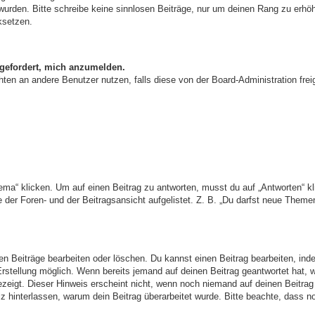
t wurden. Bitte schreibe keine sinnlosen Beiträge, nur um deinen Rang zu erh
ksetzen.
fgefordert, mich anzumelden.
richten an andere Benutzer nutzen, falls diese von der Board-Administration
 klicken. Um auf einen Beitrag zu antworten, musst du auf „Antworten“ klick
der Foren- und der Beitragsansicht aufgelistet. Z. B. „Du darfst neue Themen 
nen Beiträge bearbeiten oder löschen. Du kannst einen Beitrag bearbeiten, in
 Erstellung möglich. Wenn bereits jemand auf deinen Beitrag geantwortet hat, 
ezeigt. Dieser Hinweis erscheint nicht, wenn noch niemand auf deinen Beitrag
Notiz hinterlassen, warum dein Beitrag überarbeitet wurde. Bitte beachte, das