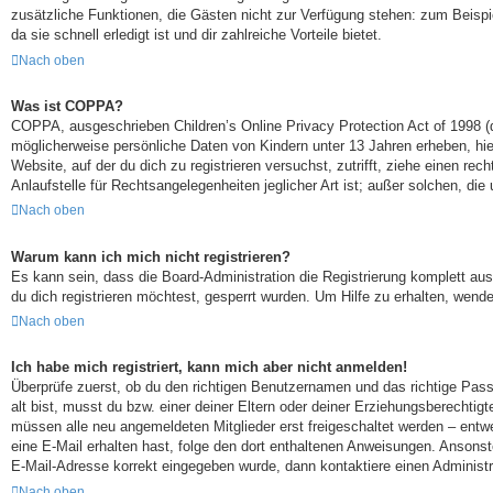
zusätzliche Funktionen, die Gästen nicht zur Verfügung stehen: zum Beispie
da sie schnell erledigt ist und dir zahlreiche Vorteile bietet.
Nach oben
Was ist COPPA?
COPPA, ausgeschrieben Children’s Online Privacy Protection Act of 1998 (
möglicherweise persönliche Daten von Kindern unter 13 Jahren erheben, hie
Website, auf der du dich zu registrieren versuchst, zutrifft, ziehe einen r
Anlaufstelle für Rechtsangelegenheiten jeglicher Art ist; außer solchen, d
Nach oben
Warum kann ich mich nicht registrieren?
Es kann sein, dass die Board-Administration die Registrierung komplett a
du dich registrieren möchtest, gesperrt wurden. Um Hilfe zu erhalten, wende
Nach oben
Ich habe mich registriert, kann mich aber nicht anmelden!
Überprüfe zuerst, ob du den richtigen Benutzernamen und das richtige Pa
alt bist, musst du bzw. einer deiner Eltern oder deiner Erziehungsberechtig
müssen alle neu angemeldeten Mitglieder erst freigeschaltet werden – entwede
eine E-Mail erhalten hast, folge den dort enthaltenen Anweisungen. Ansonst
E-Mail-Adresse korrekt eingegeben wurde, dann kontaktiere einen Administr
Nach oben