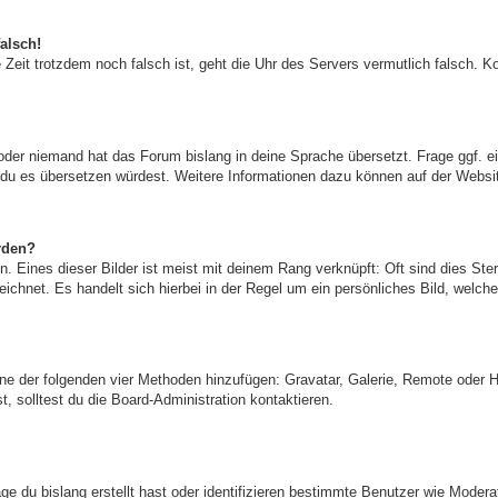
alsch!
ie Zeit trotzdem noch falsch ist, geht die Uhr des Servers vermutlich falsch.
t oder niemand hat das Forum bislang in deine Sprache übersetzt. Frage ggf. e
enn du es übersetzen würdest. Weitere Informationen dazu können auf der Webs
rden?
. Eines dieser Bilder ist meist mit deinem Rang verknüpft: Oft sind dies Ste
ichnet. Es handelt sich hierbei in der Regel um ein persönliches Bild, welche
 eine der folgenden vier Methoden hinzufügen: Gravatar, Galerie, Remote oder
solltest du die Board-Administration kontaktieren.
ge du bislang erstellt hast oder identifizieren bestimmte Benutzer wie Moder