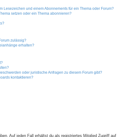
nem Lesezeichen und einem Abonnements für ein Thema oder Forum?
n Thema setzen oder ein Thema abonnieren?
ts?
Forum zulässig?
teianhänge erhalten?
t?
alten?
 Beschwerden oder juristische Anfragen zu diesem Forum gibt?
Boards kontaktieren?
. Auf jeden Fall erhältst du als registriertes Mitglied Zugriff auf