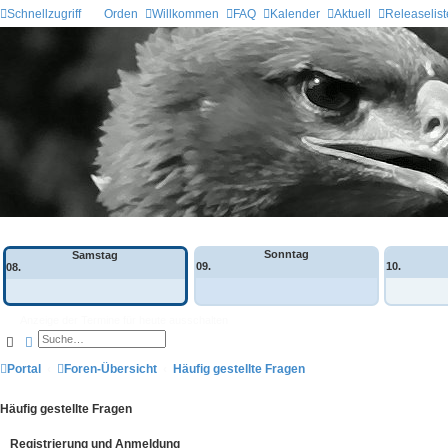
Schnellzugriff
Orden
Willkommen
FAQ
Kalender
Aktuell
Releaselist
Wochen-Übersicht
Sonntag
Samstag
09.
10.
08.
Anzeige der Termine für heute ausschalten
Suche
Erweiterte Suche
Portal
Foren-Übersicht
Häufig gestellte Fragen
Häufig gestellte Fragen
Registrierung und Anmeldung