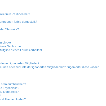
ie trete ich ihnen bei?
gruppen farbig dargestellt?
der Startseite?
erschicken!
vate Nachrichten!
Mitglied dieses Forums erhalten!
de und ignorierten Mitglieder?
Freunde oder zur Liste der ignorierten Mitglieder hinzufügen oder diese wieder
 Foren durchsuchen?
ine Ergebnisse?
e leere Seite?
?
 und Themen finden?