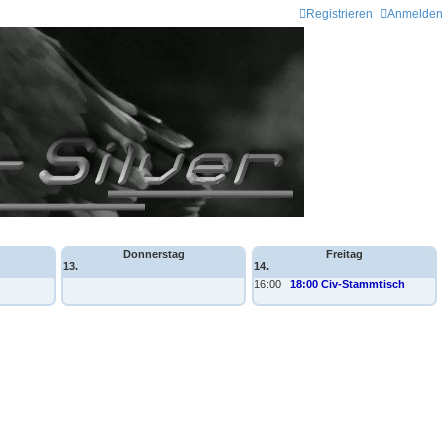
Registrieren
Anmelden
Donnerstag
Freitag
13.
14.
16:00
18:00 Civ-Stammtisch