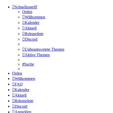
Schnellzugriff
Orden
Willkommen
Kalender
Aktuell
Releaseliste
Discord
Unbeantwortete Themen
Aktive Themen
Suche
Orden
Willkommen
FAQ
Kalender
Aktuell
Releaseliste
Discord
Anmelden