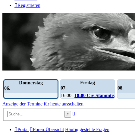
Registrieren
Wochen-Übersicht
Freitag
Donnerstag
07.
08.
06.
16:00
18:00 Civ-Stammtisch
Anzeige der Termine für heute ausschalten
Erweiterte
Suche
Suche
Portal
Foren-Übersicht
Häufig gestellte Fragen