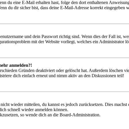
. Wenn du eine E-Mail erhalten hast, folge den dort enthaltenen Anweis
nn du dir sicher bist, dass deine E-Mail-Adresse korrekt eingegeben w
Benutzername und dein Passwort richtig sind. Wenn dies der Fall ist, w
igurationsproblem mit der Website vorliegt, welches ein Administrator l
t mehr anmelden?!
rschieden Gründen deaktiviert oder gelöscht hat. Außerdem löschen vie
triere dich einfach erneut und nimm aktiv an den Diskussionen teil!
 nicht wieder mitteilen, du kannst es jedoch zurücksetzen. Dies machs
 dich schnell wieder anmelden können.
ückzusetzen, so wende dich an die Board-Administration.