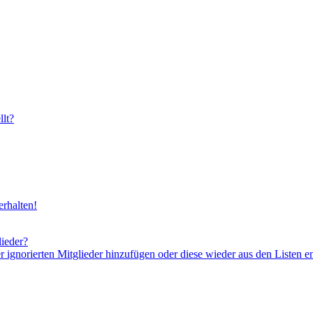
lt?
rhalten!
lieder?
er ignorierten Mitglieder hinzufügen oder diese wieder aus den Listen e