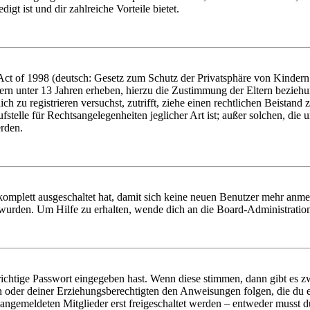
igt ist und dir zahlreiche Vorteile bietet.
t of 1998 (deutsch: Gesetz zum Schutz der Privatsphäre von Kindern i
ern unter 13 Jahren erheben, hierzu die Zustimmung der Eltern bezieh
dich zu registrieren versuchst, zutrifft, ziehe einen rechtlichen Beista
stelle für Rechtsangelegenheiten jeglicher Art ist; außer solchen, die
erden.
 komplett ausgeschaltet hat, damit sich keine neuen Benutzer mehr anm
 wurden. Um Hilfe zu erhalten, wende dich an die Board-Administratio
richtige Passwort eingegeben hast. Wenn diese stimmen, dann gibt es
ern oder deiner Erziehungsberechtigten den Anweisungen folgen, die du e
 angemeldeten Mitglieder erst freigeschaltet werden – entweder musst du