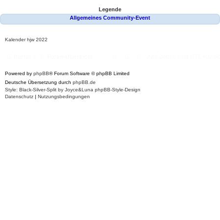
Legende
Allgemeines Community-Event
Kalender
hjw 2022
Portal
Foren-Übersicht
Alle Zeiten sind
UTC+02:0
Powered by
phpBB
® Forum Software © phpBB Limited
Deutsche Übersetzung durch
phpBB.de
Style: Black-Silver-Split by Joyce&Luna
phpBB-Style-Design
Datenschutz
|
Nutzungsbedingungen