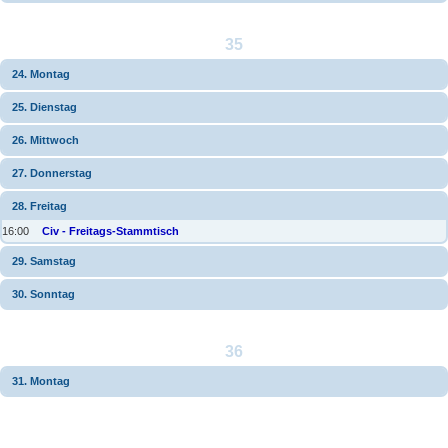
35
24. Montag
25. Dienstag
26. Mittwoch
27. Donnerstag
28. Freitag
16:00
Civ - Freitags-Stammtisch
29. Samstag
30. Sonntag
36
31. Montag