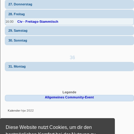
27. Donnerstag
28. Freitag
16:00
Civ - Freitags-Stammtisch
29. Samstag
30. Sonntag
36
31. Montag
Legende
Allgemeines Community-Event
Kalender
hjw 2022
Powered by
phpBB
® Forum Software © phpBB Limited
Diese Website nutzt Cookies, um dir den
Deutsche Übersetzung durch
phpBB.de
Style: Black-Silver-Split by Joyce&Luna
phpBB-Style-Design