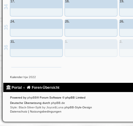
17.
18.
19.
34
24.
25.
26.
35
31.
1.
2.
36
Allgemeines Community-Event
Kalender
hjw 2022
Portal
Foren-Übersicht
Powered by
phpBB
® Forum Software © phpBB Limited
Deutsche Übersetzung durch
phpBB.de
Style: Black-Silver-Split by Joyce&Luna
phpBB-Style-Design
Datenschutz
|
Nutzungsbedingungen