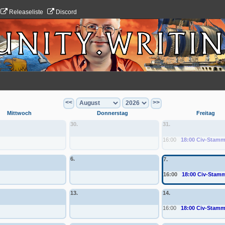
Releaseliste
Discord
<<
>>
Mittwoch
Donnerstag
Freitag
30.
31.
16:00
18:00 Civ-Stamm
6.
7.
16:00
18:00 Civ-Stamm
13.
14.
16:00
18:00 Civ-Stamm