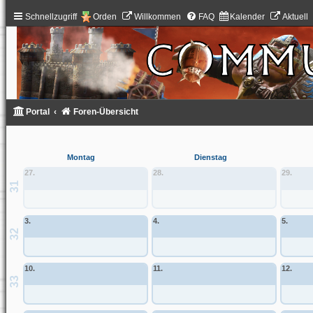
Schnellzugriff
Orden
Willkommen
FAQ
Kalender
Aktuell
Portal
Foren-Übersicht
Montag
Dienstag
27.
28.
29.
31
3.
4.
5.
32
10.
11.
12.
33