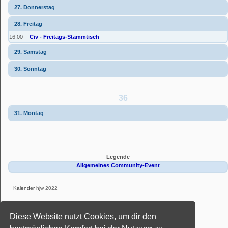
27. Donnerstag
28. Freitag
16:00
Civ - Freitags-Stammtisch
29. Samstag
30. Sonntag
36
31. Montag
Legende
Allgemeines Community-Event
Kalender
hjw 2022
Powered by
phpBB
® Forum Software © phpBB Limited
Diese Website nutzt Cookies, um dir den
Deutsche Übersetzung durch
phpBB.de
Style: Black-Silver-Split by Joyce&Luna
phpBB-Style-Design