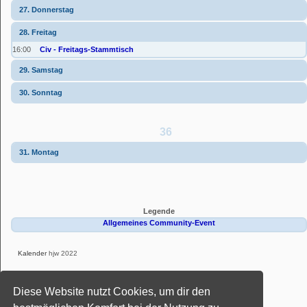
27. Donnerstag
28. Freitag
16:00
Civ - Freitags-Stammtisch
29. Samstag
30. Sonntag
36
31. Montag
Legende
Allgemeines Community-Event
Kalender
hjw 2022
Powered by
phpBB
® Forum Software © phpBB Limited
Diese Website nutzt Cookies, um dir den
Deutsche Übersetzung durch
phpBB.de
Style: Black-Silver-Split by Joyce&Luna
phpBB-Style-Design