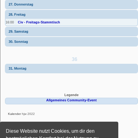
27. Donnerstag
28. Freitag
16:00
Civ - Freitags-Stammtisch
29. Samstag
30. Sonntag
36
31. Montag
Legende
Allgemeines Community-Event
Kalender
hjw 2022
Powered by
phpBB
® Forum Software © phpBB Limited
Diese Website nutzt Cookies, um dir den
Deutsche Übersetzung durch
phpBB.de
Style: Black-Silver-Split by Joyce&Luna
phpBB-Style-Design