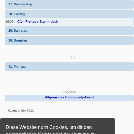
27. Donnerstag
28. Freitag
16:00
Civ - Freitags-Stammtisch
29. Samstag
30. Sonntag
36
31. Montag
Legende
Allgemeines Community-Event
Kalender
hjw 2022
Powered by
phpBB
® Forum Software © phpBB Limited
Diese Website nutzt Cookies, um dir den
Deutsche Übersetzung durch
phpBB.de
Style: Black-Silver-Split by Joyce&Luna
phpBB-Style-Design