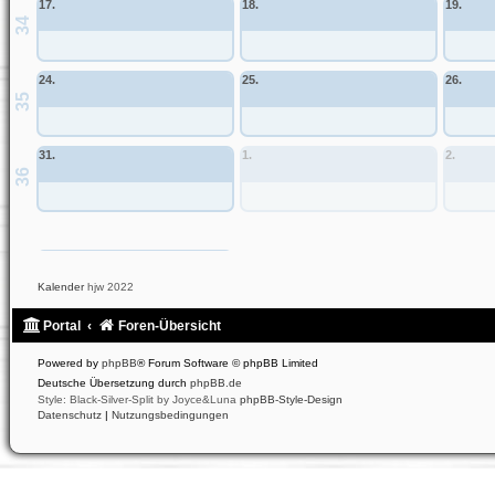
17.
18.
19.
34
24.
25.
26.
35
31.
1.
2.
36
Allgemeines Community-Event
Kalender
hjw 2022
Portal
Foren-Übersicht
Powered by
phpBB
® Forum Software © phpBB Limited
Deutsche Übersetzung durch
phpBB.de
Style: Black-Silver-Split by Joyce&Luna
phpBB-Style-Design
Datenschutz
|
Nutzungsbedingungen