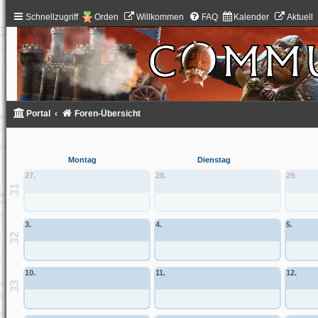
Schnellzugriff
Orden
Willkommen
FAQ
Kalender
Aktuell
Portal
Foren-Übersicht
Montag
Dienstag
27.
28.
29.
31
3.
4.
5.
32
10.
11.
12.
33