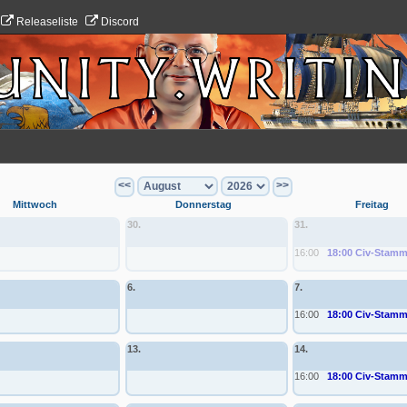
Releaseliste
Discord
<<
>>
Mittwoch
Donnerstag
Freitag
30.
31.
16:00
18:00 Civ-Stamm
6.
7.
16:00
18:00 Civ-Stamm
13.
14.
16:00
18:00 Civ-Stamm