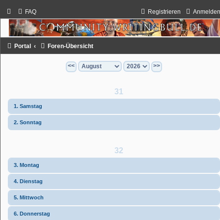
FAQ
Registrieren
Anmelde
Portal
Foren-Übersicht
<<
>>
31
1. Samstag
2. Sonntag
32
3. Montag
4. Dienstag
5. Mittwoch
6. Donnerstag