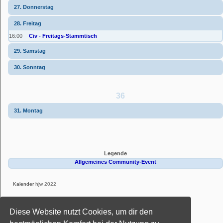
27. Donnerstag
28. Freitag
16:00
Civ - Freitags-Stammtisch
29. Samstag
30. Sonntag
36
31. Montag
Legende
Allgemeines Community-Event
Kalender
hjw 2022
Powered by
phpBB
® Forum Software © phpBB Limited
Diese Website nutzt Cookies, um dir den
Deutsche Übersetzung durch
phpBB.de
Style: Black-Silver-Split by Joyce&Luna
phpBB-Style-Design