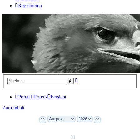
Registrieren
Erweiterte
Suche
Suche
Portal
Foren-Übersicht
Zum Inhalt
<<
>>
31