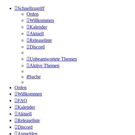
Schnellzugriff
Orden
Willkommen
Kalender
Aktuell
Releaseliste
Discord
Unbeantwortete Themen
Aktive Themen
Suche
Orden
Willkommen
FAQ
Kalender
Aktuell
Releaseliste
Discord
Anmelden