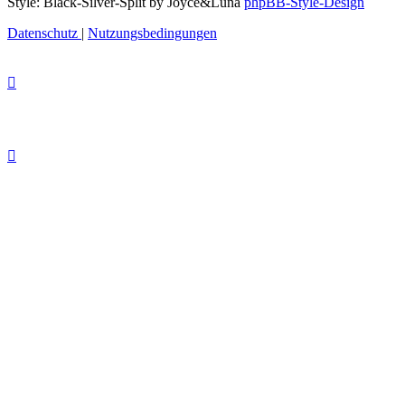
Style: Black-Silver-Split by Joyce&Luna
phpBB-Style-Design
Datenschutz
|
Nutzungsbedingungen