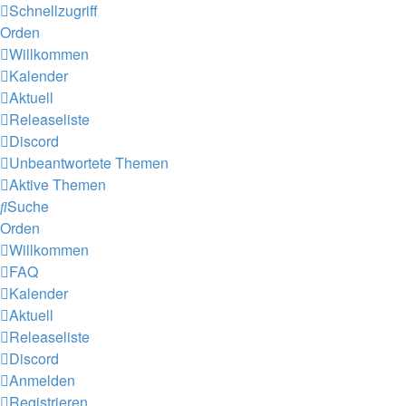
Schnellzugriff
Orden
Willkommen
Kalender
Aktuell
Releaseliste
Discord
Unbeantwortete Themen
Aktive Themen
Suche
Orden
Willkommen
FAQ
Kalender
Aktuell
Releaseliste
Discord
Anmelden
Registrieren