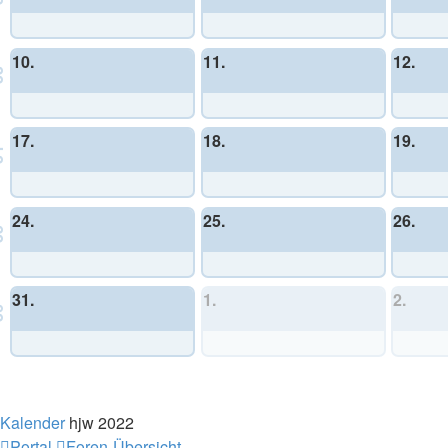
10.
11.
12.
3
17.
18.
19.
4
24.
25.
26.
5
31.
1.
2.
6
Allgemeines Community-Event
Kalender
hjw 2022
Portal
Foren-Übersicht