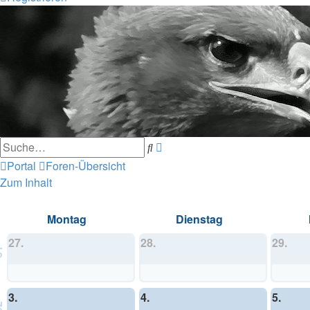
Erweiterte
Suche
Suche
Portal
Foren-Übersicht
Zum Inhalt
Montag
Dienstag
27.
28.
29.
1
3.
4.
5.
2