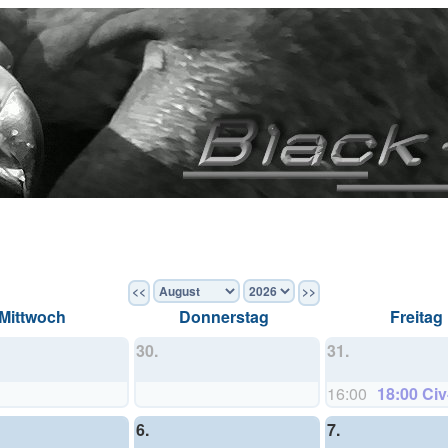
<<
>>
Mittwoch
Donnerstag
Freitag
30.
31.
16:00
18:00 Ci
6.
7.