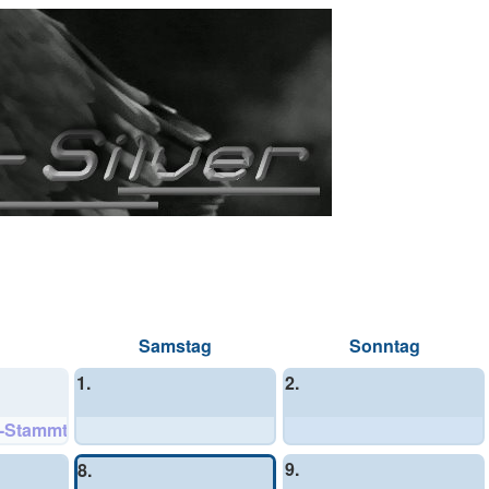
Samstag
Sonntag
1.
2.
v-Stammtisch
9.
8.