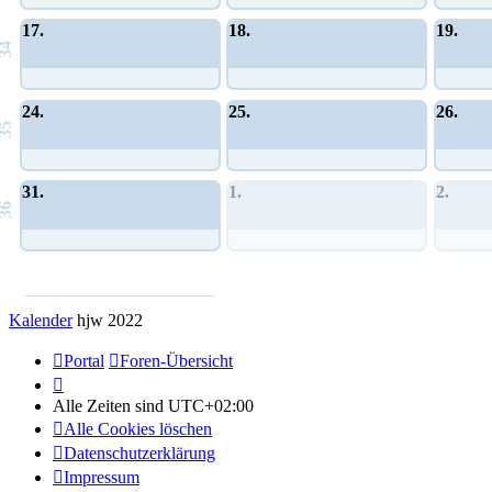
17.
18.
19.
34
24.
25.
26.
35
31.
1.
2.
36
Allgemeines Community-Event
Kalender
hjw 2022
Portal
Foren-Übersicht
Alle Zeiten sind
UTC+02:00
Alle Cookies löschen
Datenschutzerklärung
Impressum