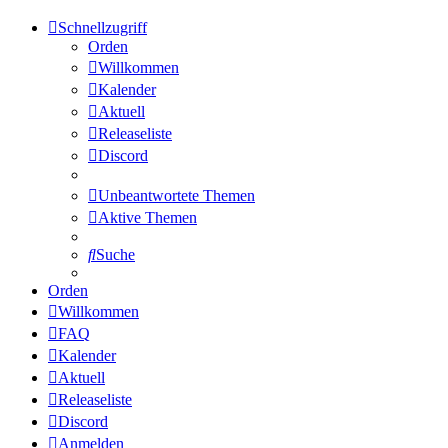
Schnellzugriff
Orden
Willkommen
Kalender
Aktuell
Releaseliste
Discord
Unbeantwortete Themen
Aktive Themen
Suche
Orden
Willkommen
FAQ
Kalender
Aktuell
Releaseliste
Discord
Anmelden