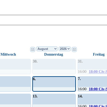
<<
>>
Mittwoch
Donnerstag
Freitag
30.
31.
16:00
18:00 Civ-
7.
6.
16:00
18:00 Civ-
13.
14.
16:00
18:00 Civ-