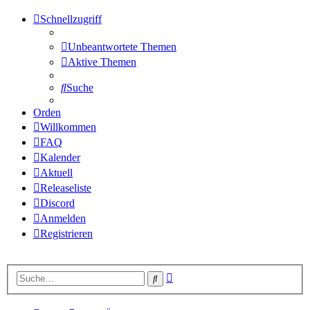
Schnellzugriff
Unbeantwortete Themen
Aktive Themen
Suche
Orden
Willkommen
FAQ
Kalender
Aktuell
Releaseliste
Discord
Anmelden
Registrieren
Erweiterte
Suche
Suche