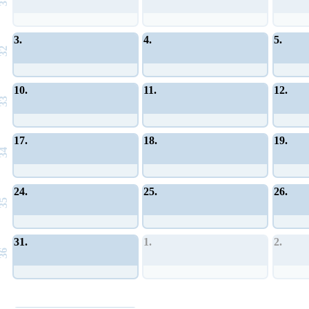
31
3.
4.
5.
32
10.
11.
12.
33
17.
18.
19.
34
24.
25.
26.
35
31.
1.
2.
36