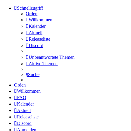
Schnellzugriff
Orden
Willkommen
Kalender
Aktuell
Releaseliste
Discord
Unbeantwortete Themen
Aktive Themen
Suche
Orden
Willkommen
FAQ
Kalender
Aktuell
Releaseliste
Discord
Anmelden