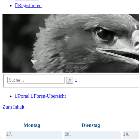
Registrieren
Erweiterte
Suche
Suche
Portal
Foren-Übersicht
Zum Inhalt
Montag
Dienstag
27.
28.
29.