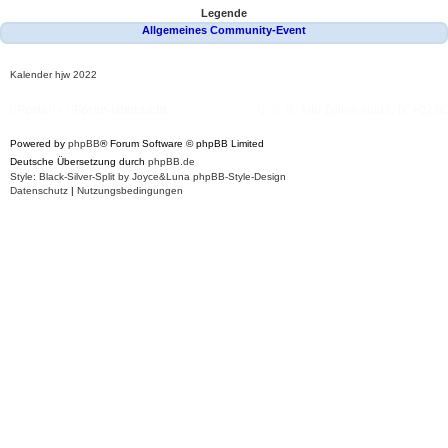
Legende
Allgemeines Community-Event
Kalender
hjw 2022
Portal
Foren-Übersicht
Alle Zeiten sind
UTC+02:0
Powered by
phpBB
® Forum Software © phpBB Limited
Deutsche Übersetzung durch
phpBB.de
Style: Black-Silver-Split by Joyce&Luna
phpBB-Style-Design
Datenschutz
|
Nutzungsbedingungen