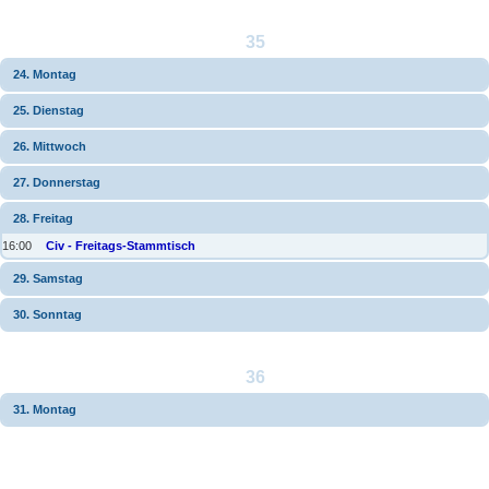
35
24. Montag
25. Dienstag
26. Mittwoch
27. Donnerstag
28. Freitag
16:00
Civ - Freitags-Stammtisch
29. Samstag
30. Sonntag
36
31. Montag