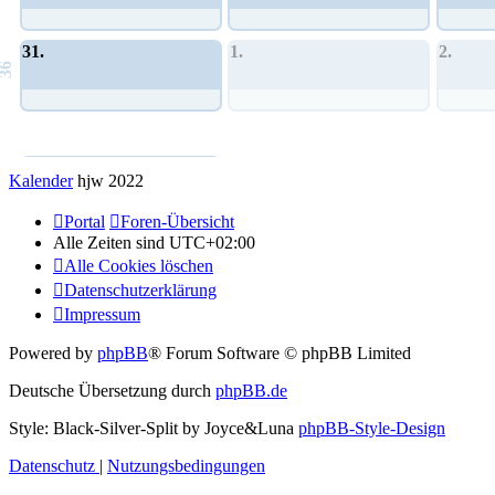
31.
1.
2.
36
Allgemeines Community-Event
Kalender
hjw 2022
Portal
Foren-Übersicht
Alle Zeiten sind
UTC+02:00
Alle Cookies löschen
Datenschutzerklärung
Impressum
Powered by
phpBB
® Forum Software © phpBB Limited
Deutsche Übersetzung durch
phpBB.de
Style: Black-Silver-Split by Joyce&Luna
phpBB-Style-Design
Datenschutz
|
Nutzungsbedingungen