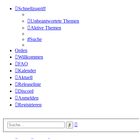
Schnellzugriff
Unbeantwortete Themen
Aktive Themen
Suche
Orden
Willkommen
FAQ
Kalender
Aktuell
Releaseliste
Discord
Anmelden
Registrieren
Erweiterte
Suche
Suche