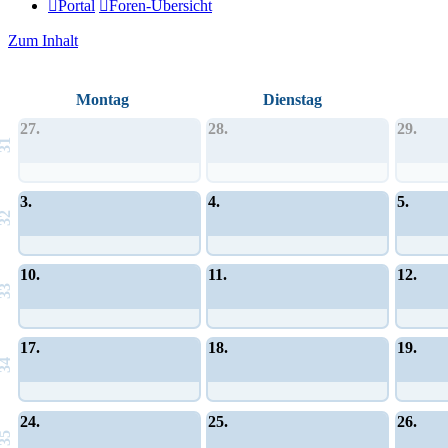
Portal
Foren-Übersicht
Zum Inhalt
Montag
Dienstag
27.
28.
29.
31
3.
4.
5.
32
10.
11.
12.
33
17.
18.
19.
34
24.
25.
26.
35