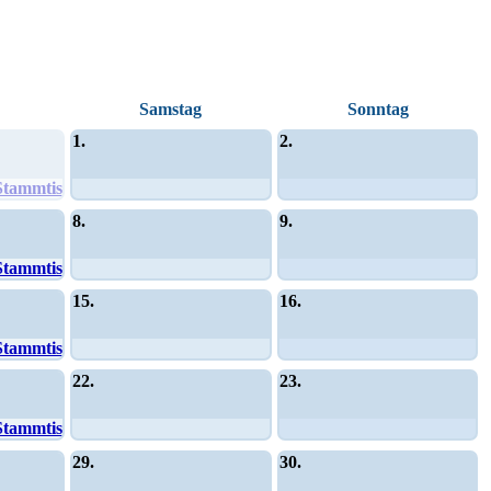
Samstag
Sonntag
1.
2.
Stammtisch
8.
9.
Stammtisch
15.
16.
Stammtisch
22.
23.
Stammtisch
29.
30.