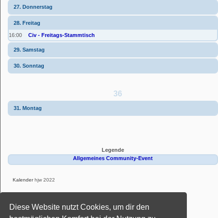
27. Donnerstag
28. Freitag
16:00
Civ - Freitags-Stammtisch
29. Samstag
30. Sonntag
36
31. Montag
Legende
Allgemeines Community-Event
Kalender
hjw 2022
Powered by
phpBB
® Forum Software © phpBB Limited
Diese Website nutzt Cookies, um dir den
Deutsche Übersetzung durch
phpBB.de
Style: Black-Silver-Split by Joyce&Luna
phpBB-Style-Design