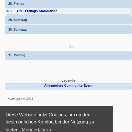
28. Freitag
16:00
Civ - Freitags-Stammtisch
29. Samstag
30. Sonntag
36
31. Montag
Legende
Allgemeines Community-Event
Kalender
hjw 2022
Powered by
phpBB
® Forum Software © phpBB Limited
Diese Website nutzt Cookies, um dir den
Deutsche Übersetzung durch
phpBB.de
Style: Black-Silver-Split by Joyce&Luna
phpBB-Style-Design
bestmöglichen Komfort bei der Nutzung zu
Datenschutz
|
Nutzungsbedingungen
bieten.
Mehr erfahren