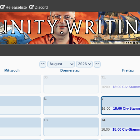
Releaseliste
Discord
<<
>>
Mittwoch
Donnerstag
Freitag
30.
31.
16:00
18:00 Civ-Stamm
6.
7.
16:00
18:00 Civ-Stamm
13.
14.
16:00
18:00 Civ-Stamm