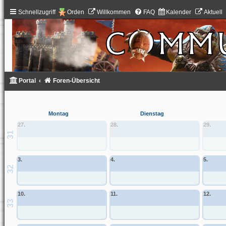
Schnellzugriff
Orden
Willkommen
FAQ
Kalender
Aktuell
Portal
Foren-Übersicht
Montag
Dienstag
27.
28.
29.
31
3.
4.
5.
32
10.
11.
12.
33