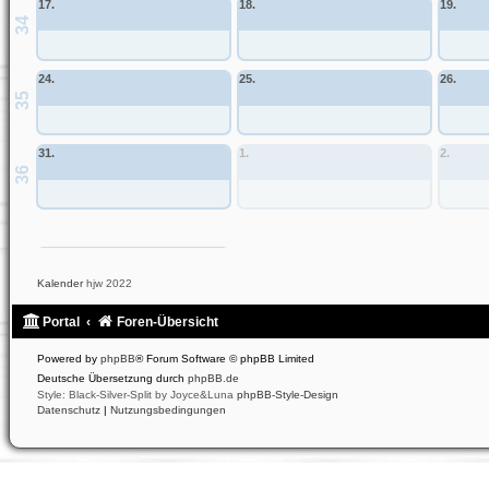
17.
18.
19.
34
24.
25.
26.
35
31.
1.
2.
36
Allgemeines Community-Event
Kalender
hjw 2022
Portal
Foren-Übersicht
Powered by
phpBB
® Forum Software © phpBB Limited
Deutsche Übersetzung durch
phpBB.de
Style: Black-Silver-Split by Joyce&Luna
phpBB-Style-Design
Datenschutz
|
Nutzungsbedingungen