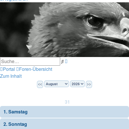
Erweiterte
Suche
Suche
Portal
Foren-Übersicht
Zum Inhalt
<<
>>
31
1. Samstag
2. Sonntag