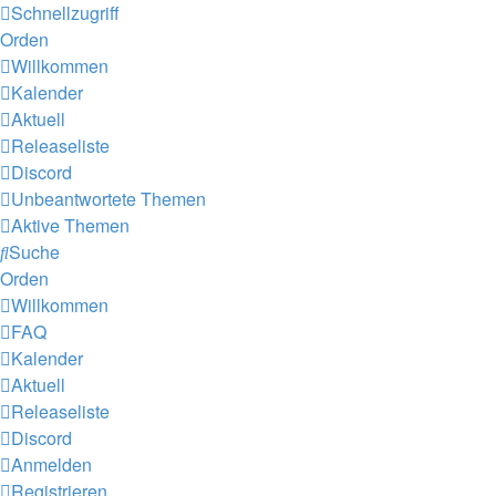
Schnellzugriff
Orden
Willkommen
Kalender
Aktuell
Releaseliste
Discord
Unbeantwortete Themen
Aktive Themen
Suche
Orden
Willkommen
FAQ
Kalender
Aktuell
Releaseliste
Discord
Anmelden
Registrieren