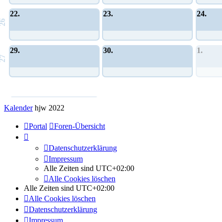
22.
23.
24.
26
29.
30.
1.
27
Allgemeines Community-Event
Kalender
hjw 2022
Portal
Foren-Übersicht
Datenschutzerklärung
Impressum
Alle Zeiten sind
UTC+02:00
Alle Cookies löschen
Alle Zeiten sind
UTC+02:00
Alle Cookies löschen
Datenschutzerklärung
Impressum