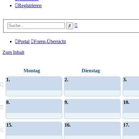
Registrieren
Erweiterte
Suche
Suche
Portal
Foren-Übersicht
Zum Inhalt
Montag
Dienstag
1.
2.
3.
23
8.
9.
10.
24
15.
16.
17.
25