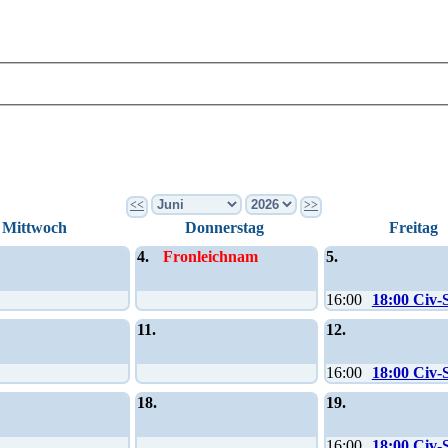
<<
>>
Mittwoch
Donnerstag
Freitag
4.
Fronleichnam
5.
16:00
18:00 Civ-
11.
12.
16:00
18:00 Civ-
18.
19.
16:00
18:00 Civ-