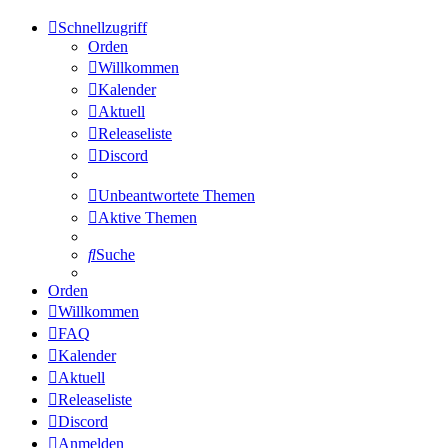
Schnellzugriff
Orden
Willkommen
Kalender
Aktuell
Releaseliste
Discord
Unbeantwortete Themen
Aktive Themen
Suche
Orden
Willkommen
FAQ
Kalender
Aktuell
Releaseliste
Discord
Anmelden