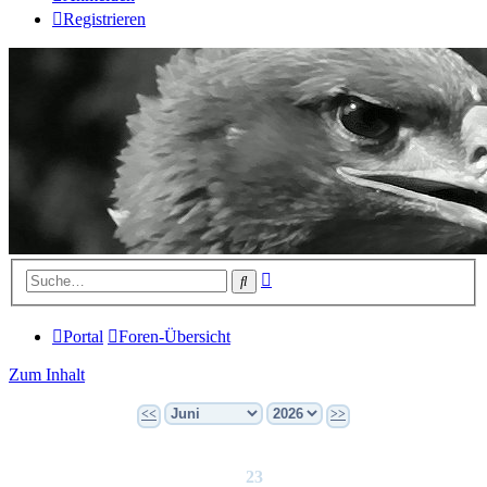
Registrieren
Erweiterte
Suche
Suche
Portal
Foren-Übersicht
Zum Inhalt
<<
>>
23