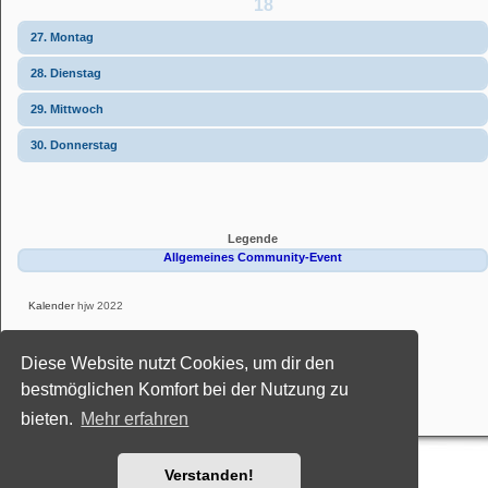
18
27. Montag
28. Dienstag
29. Mittwoch
30. Donnerstag
Legende
Allgemeines Community-Event
Kalender
hjw 2022
Powered by
phpBB
® Forum Software © phpBB Limited
Diese Website nutzt Cookies, um dir den
Deutsche Übersetzung durch
phpBB.de
Style: Black-Silver-Split by Joyce&Luna
phpBB-Style-Design
bestmöglichen Komfort bei der Nutzung zu
Datenschutz
|
Nutzungsbedingungen
bieten.
Mehr erfahren
Verstanden!