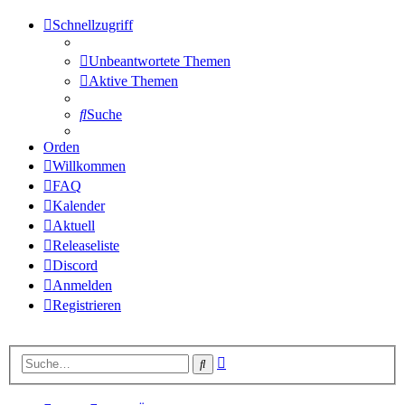
Schnellzugriff
Unbeantwortete Themen
Aktive Themen
Suche
Orden
Willkommen
FAQ
Kalender
Aktuell
Releaseliste
Discord
Anmelden
Registrieren
Erweiterte
Suche
Suche