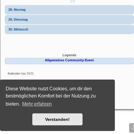
18
28. Montag
29. Dienstag
30. Mittwoch
Legende
Allgemeines Community-Event
Kalender
hjw 2022
Powered by
phpBB
® Forum Software © phpBB Limited
Diese Website nutzt Cookies, um dir den
Deutsche Übersetzung durch
phpBB.de
Style: Black-Silver-Split by Joyce&Luna
phpBB-Style-Design
bestmöglichen Komfort bei der Nutzung zu
Datenschutz
|
Nutzungsbedingungen
bieten.
Mehr erfahren
Verstanden!