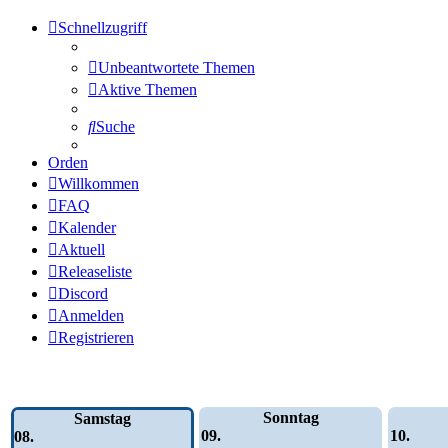
Schnellzugriff
Unbeantwortete Themen
Aktive Themen
Suche
Orden
Willkommen
FAQ
Kalender
Aktuell
Releaseliste
Discord
Anmelden
Registrieren
Wochen-Übersicht
Sonntag
Samstag
09.
10.
08.