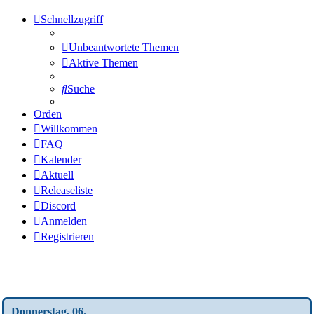
Schnellzugriff
Unbeantwortete Themen
Aktive Themen
Suche
Orden
Willkommen
FAQ
Kalender
Aktuell
Releaseliste
Discord
Anmelden
Registrieren
Wochen-Übersicht
Donnerstag, 06.