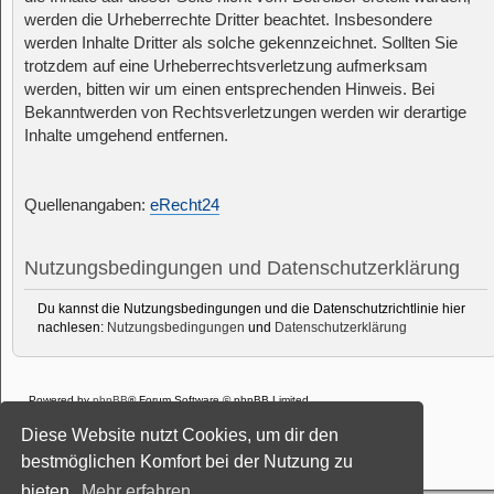
werden die Urheberrechte Dritter beachtet. Insbesondere
werden Inhalte Dritter als solche gekennzeichnet. Sollten Sie
trotzdem auf eine Urheberrechtsverletzung aufmerksam
werden, bitten wir um einen entsprechenden Hinweis. Bei
Bekanntwerden von Rechtsverletzungen werden wir derartige
Inhalte umgehend entfernen.
Quellenangaben:
eRecht24
Nutzungsbedingungen und Datenschutzerklärung
Du kannst die Nutzungsbedingungen und die Datenschutzrichtlinie hier
nachlesen:
Nutzungsbedingungen
und
Datenschutzerklärung
Powered by
phpBB
® Forum Software © phpBB Limited
Deutsche Übersetzung durch
phpBB.de
Diese Website nutzt Cookies, um dir den
Style: Black-Silver-Split by Joyce&Luna
phpBB-Style-Design
Datenschutz
|
Nutzungsbedingungen
bestmöglichen Komfort bei der Nutzung zu
bieten.
Mehr erfahren