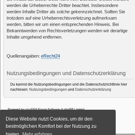
werden die Urheberrechte Dritter beachtet. Insbesondere
werden Inhalte Dritter als solche gekennzeichnet. Sollten Sie
trotzdem auf eine Urheberrechtsverletzung aufmerksam
werden, bitten wir um einen entsprechenden Hinweis. Bei
Bekanntwerden von Rechtsverletzungen werden wir derartige
Inhalte umgehend entfernen.
Quellenangaben:
eRecht24
Nutzungsbedingungen und Datenschutzerklärung
Du kannst die Nutzungsbedingungen und die Datenschutzrichtlinie hier
nachlesen:
Nutzungsbedingungen
und
Datenschutzerklärung
Powered by
phpBB
® Forum Software © phpBB Limited
Deutsche Übersetzung durch
phpBB.de
Diese Website nutzt Cookies, um dir den
Style: Black-Silver-Split by Joyce&Luna
phpBB-Style-Design
Datenschutz
|
Nutzungsbedingungen
bestmöglichen Komfort bei der Nutzung zu
bieten.
Mehr erfahren