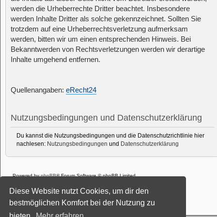
werden die Urheberrechte Dritter beachtet. Insbesondere
werden Inhalte Dritter als solche gekennzeichnet. Sollten Sie
trotzdem auf eine Urheberrechtsverletzung aufmerksam
werden, bitten wir um einen entsprechenden Hinweis. Bei
Bekanntwerden von Rechtsverletzungen werden wir derartige
Inhalte umgehend entfernen.
Quellenangaben:
eRecht24
Nutzungsbedingungen und Datenschutzerklärung
Du kannst die Nutzungsbedingungen und die Datenschutzrichtlinie hier
nachlesen:
Nutzungsbedingungen
und
Datenschutzerklärung
Powered by
phpBB
® Forum Software © phpBB Limited
Deutsche Übersetzung durch
phpBB.de
Diese Website nutzt Cookies, um dir den
Style: Black-Silver-Split by Joyce&Luna
phpBB-Style-Design
Datenschutz
|
Nutzungsbedingungen
bestmöglichen Komfort bei der Nutzung zu
bieten.
Mehr erfahren