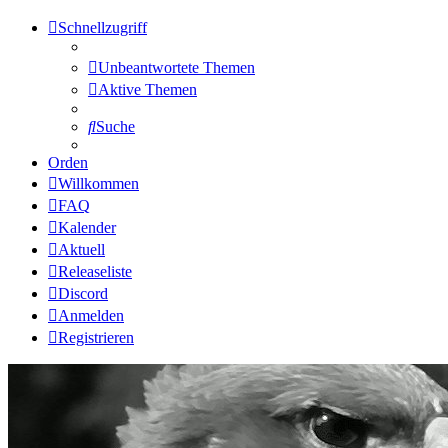
Schnellzugriff
Unbeantwortete Themen
Aktive Themen
Suche
Orden
Willkommen
FAQ
Kalender
Aktuell
Releaseliste
Discord
Anmelden
Registrieren