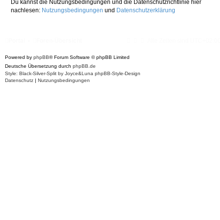
Du kannst die Nutzungsbedingungen und die Datenschutzrichtlinie hier
nachlesen:
Nutzungsbedingungen
und
Datenschutzerklärung
Portal
Foren-Übersicht
Alle Zeiten sind
UTC+02:0
Powered by
phpBB
® Forum Software © phpBB Limited
Deutsche Übersetzung durch
phpBB.de
Style: Black-Silver-Split by Joyce&Luna
phpBB-Style-Design
Datenschutz
|
Nutzungsbedingungen