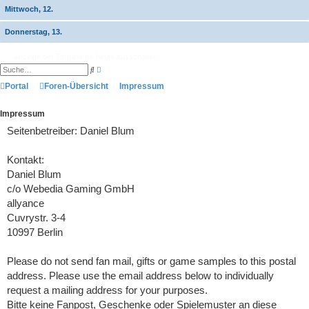
Mittwoch, 12.
Donnerstag, 13.
Anzeige der Termine für heute ausschalten
E
S
r
u
w
Portal
Foren-Übersicht
c
Impressum
e
h
i
e
t
Impressum
e
r
Seitenbetreiber: Daniel Blum
t
e
S
u
Kontakt:
c
Daniel Blum
h
e
c/o Webedia Gaming GmbH
allyance
Cuvrystr. 3-4
10997 Berlin
Please do not send fan mail, gifts or game samples to this postal
address. Please use the email address below to individually
request a mailing address for your purposes.
Bitte keine Fanpost, Geschenke oder Spielemuster an diese