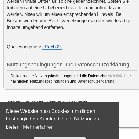
werden Inhalte Dritter als solche gekennzeichnet. Sollten Sie
trotzdem auf eine Urheberrechtsverletzung aufmerksam
werden, bitten wir um einen entsprechenden Hinweis. Bei
Bekanntwerden von Rechtsverletzungen werden wir derartige
Inhalte umgehend entfernen.
Quellenangaben:
eRecht24
Nutzungsbedingungen und Datenschutzerklärung
Du kannst die Nutzungsbedingungen und die Datenschutzrichtlinie hier
nachlesen:
Nutzungsbedingungen
und
Datenschutzerklärung
Powered by
phpBB
® Forum Software © phpBB Limited
Deutsche Übersetzung durch
phpBB.de
Diese Website nutzt Cookies, um dir den
Style: Black-Silver-Split by Joyce&Luna
phpBB-Style-Design
Datenschutz
|
Nutzungsbedingungen
bestmöglichen Komfort bei der Nutzung zu
bieten.
Mehr erfahren