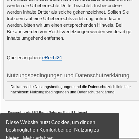
werden die Urheberrechte Dritter beachtet. Insbesondere
werden Inhalte Dritter als solche gekennzeichnet. Sollten Sie
trotzdem auf eine Urheberrechtsverletzung aufmerksam
werden, bitten wir um einen entsprechenden Hinweis. Bei
Bekanntwerden von Rechtsverletzungen werden wir derartige
Inhalte umgehend entfernen.
Quellenangaben:
eRecht24
Nutzungsbedingungen und Datenschutzerklärung
Du kannst die Nutzungsbedingungen und die Datenschutzrichtlinie hier
nachlesen:
Nutzungsbedingungen
und
Datenschutzerklärung
Powered by
phpBB
® Forum Software © phpBB Limited
Deutsche Übersetzung durch
phpBB.de
Diese Website nutzt Cookies, um dir den
Style: Black-Silver-Split by Joyce&Luna
phpBB-Style-Design
Datenschutz
|
Nutzungsbedingungen
bestmöglichen Komfort bei der Nutzung zu
bieten.
Mehr erfahren