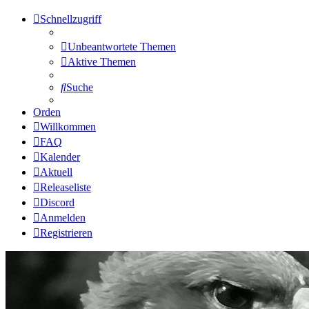
Schnellzugriff
Unbeantwortete Themen
Aktive Themen
Suche
Orden
Willkommen
FAQ
Kalender
Aktuell
Releaseliste
Discord
Anmelden
Registrieren