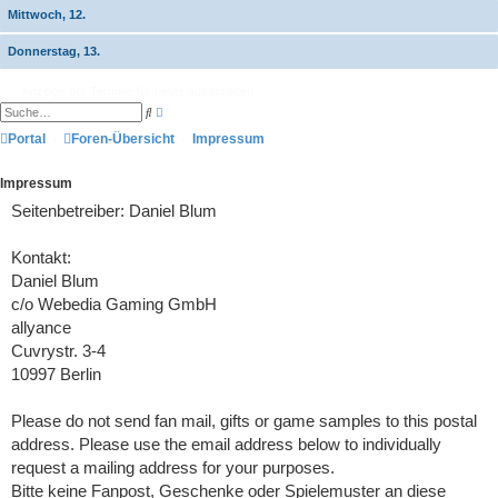
Mittwoch, 12.
Donnerstag, 13.
Anzeige der Termine für heute ausschalten
E
S
r
u
w
Portal
Foren-Übersicht
c
Impressum
e
h
i
e
t
Impressum
e
r
Seitenbetreiber: Daniel Blum
t
e
S
u
Kontakt:
c
Daniel Blum
h
e
c/o Webedia Gaming GmbH
allyance
Cuvrystr. 3-4
10997 Berlin
Please do not send fan mail, gifts or game samples to this postal
address. Please use the email address below to individually
request a mailing address for your purposes.
Bitte keine Fanpost, Geschenke oder Spielemuster an diese