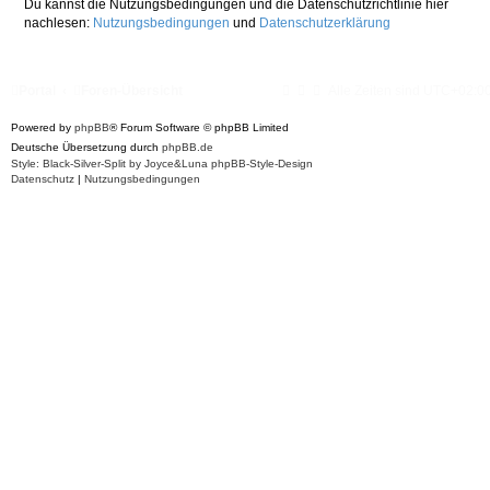
Du kannst die Nutzungsbedingungen und die Datenschutzrichtlinie hier
nachlesen:
Nutzungsbedingungen
und
Datenschutzerklärung
Portal
Foren-Übersicht
Alle Zeiten sind
UTC+02:0
Powered by
phpBB
® Forum Software © phpBB Limited
Deutsche Übersetzung durch
phpBB.de
Style: Black-Silver-Split by Joyce&Luna
phpBB-Style-Design
Datenschutz
|
Nutzungsbedingungen