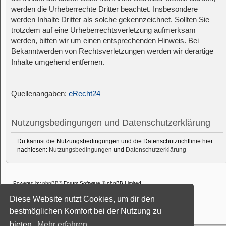
werden die Urheberrechte Dritter beachtet. Insbesondere
werden Inhalte Dritter als solche gekennzeichnet. Sollten Sie
trotzdem auf eine Urheberrechtsverletzung aufmerksam
werden, bitten wir um einen entsprechenden Hinweis. Bei
Bekanntwerden von Rechtsverletzungen werden wir derartige
Inhalte umgehend entfernen.
Quellenangaben:
eRecht24
Nutzungsbedingungen und Datenschutzerklärung
Du kannst die Nutzungsbedingungen und die Datenschutzrichtlinie hier
nachlesen:
Nutzungsbedingungen
und
Datenschutzerklärung
Powered by
phpBB
® Forum Software © phpBB Limited
Deutsche Übersetzung durch
phpBB.de
Diese Website nutzt Cookies, um dir den
Style: Black-Silver-Split by Joyce&Luna
phpBB-Style-Design
Datenschutz
|
Nutzungsbedingungen
bestmöglichen Komfort bei der Nutzung zu
bieten.
Mehr erfahren