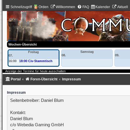
Schnellzugriff
Orden
Willkommen
FAQ
Kalender
Aktuell
Wochen-Übersicht
Samstag
Freitag
08.
09.
07.
16:00
18:00 Civ-Stammtisch
Anzeige der Termine für heute ausschalten
Portal
Foren-Übersicht
Impressum
Impressum
Seitenbetreiber: Daniel Blum
Kontakt:
Daniel Blum
c/o Webedia Gaming GmbH