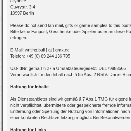
allyance
Cuvrystr. 3-4
10997 Berlin
Please do not send fan mail, gifts or game samples to this post
Bitte keine Fanpost, Geschenke oder Spielemuster an diese Pos
erfragen.
E-Mail: writing.bull [ ät ] gmx.de
Telefon: +49 (0) 89 244 136 705
Ust-IdNr. gemäß § 27 a Umsatzsteuergesetz: DE179883566
Verantwortlich für den Inhalt nach § 55 Abs. 2 RStV: Daniel Blu
Haftung für Inhalte
Als Diensteanbieter sind wir gemäß § 7 Abs.1 TMG für eigene I
nicht verpflichtet, übermittelte oder gespeicherte fremde Info
Entfernung oder Sperrung der Nutzung von Informationen nach d
einer konkreten Rechtsverletzung möglich. Bei Bekanntwerden
Haftung für Links