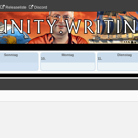
Releaseliste
Discord
Sonntag
Montag
Dienstag
10.
11.