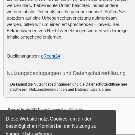
werden die Urheberrechte Dritter beachtet. Insbesondere
werden Inhalte Dritter als solche gekennzeichnet. Sollten Sie
trotzdem auf eine Urheberrechtsverletzung aufmerksam
werden, bitten wir um einen entsprechenden Hinweis. Bei
Bekanntwerden von Rechtsverletzungen werden wir derartige
Inhalte umgehend entfernen.
Quellenangaben:
eRecht24
Nutzungsbedingungen und Datenschutzerklärung
Du kannst die Nutzungsbedingungen und die Datenschutzrichtlinie hier
nachlesen:
Nutzungsbedingungen
und
Datenschutzerklärung
Powered by
phpBB
® Forum Software © phpBB Limited
Deutsche Übersetzung durch
phpBB.de
Diese Website nutzt Cookies, um dir den
Style: Black-Silver-Split by Joyce&Luna
phpBB-Style-Design
Datenschutz
|
Nutzungsbedingungen
bestmöglichen Komfort bei der Nutzung zu
bieten.
Mehr erfahren